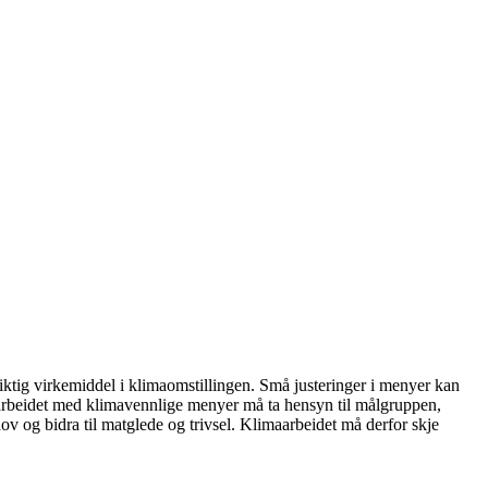
iktig virkemiddel i klimaomstillingen. Små justeringer i menyer kan
at arbeidet med klimavennlige menyer må ta hensyn til målgruppen,
hov og bidra til matglede og trivsel. Klimaarbeidet må derfor skje