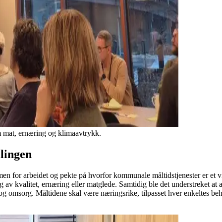
 mat, ernæring og klimaavtrykk.
llingen
en for arbeidet og pekte på hvorfor kommunale måltidstjenester er et v
ing av kvalitet, ernæring eller matglede. Samtidig ble det understreket 
l og omsorg. Måltidene skal være næringsrike, tilpasset hver enkeltes be