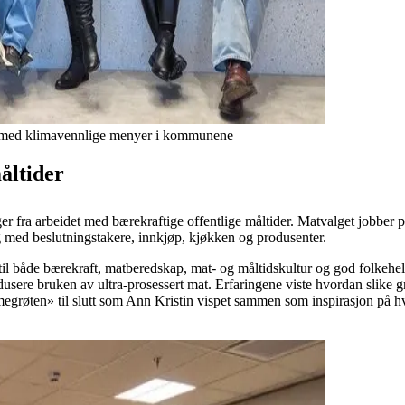
et med klimavennlige menyer i kommunene
åltider
nger fra arbeidet med bærekraftige offentlige måltider. Matvalget jobbe
lig med beslutningstakere, innkjøp, kjøkken og produsenter.
ra til både bærekraft, matberedskap, mat- og måltidskultur og god folk
sere bruken av ultra-prosessert mat. Erfaringene viste hvordan slike gr
grøten» til slutt som Ann Kristin vispet sammen som inspirasjon på hvor