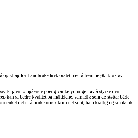
r på oppdrag for Landbruksdirektoratet med å fremme økt bruk av
ehelse. Et gjennomgående poeng var betydningen av å styrke den
ep kan gi bedre kvalitet på måltidene, samtidig som de støtter både
 enket det er å bruke norsk korn i et sunt, bærekraftig og smaksrikt