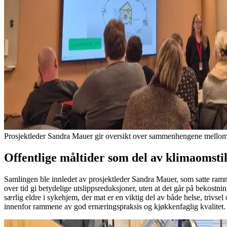
Prosjektleder Sandra Mauer gir oversikt over sammenhengene mellom
Offentlige måltider som del av klimaomsti
Samlingen ble innledet av prosjektleder Sandra Mauer, som satte ramm
over tid gi betydelige utslippsreduksjoner, uten at det går på bekostn
særlig eldre i sykehjem, der mat er en viktig del av både helse, trivse
innenfor rammene av god ernæringspraksis og kjøkkenfaglig kvalitet.