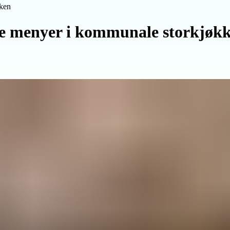
kken
ige menyer i kommunale storkjøk