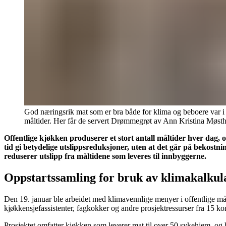
God næringsrik mat som er bra både for klima og beboere var i
måltider. Her får de servert Drømmegrøt av Ann Kristina Møst
Offentlige kjøkken produserer et stort antall måltider hver dag,
tid gi betydelige utslippsreduksjoner, uten at det går på bekost
reduserer utslipp fra måltidene som leveres til innbyggerne.
Oppstartssamling for bruk av klimakalkul
Den 19. januar ble arbeidet med klimavennlige menyer i offentlige mål
kjøkkensjefassistenter, fagkokker og andre prosjektressurser fra 15
Prosjektet omfatter kjøkken som leverer mat til over 50 sykehjem, og