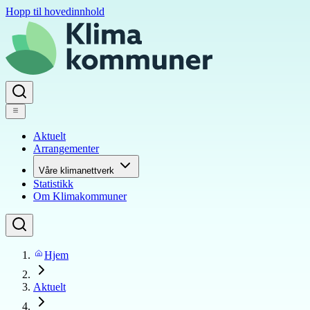
Hopp til hovedinnhold
Aktuelt
Arrangementer
Våre klimanettverk
Statistikk
Om Klimakommuner
Hjem
Aktuelt