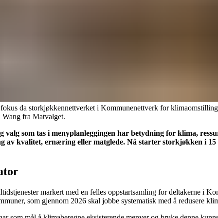
 fokus da storkjøkkennettverket i Kommunenettverk for klimaomstilling
h Wang fra Matvalget.
 og valg som tas i menyplanleggingen har betydning for klima, res
ning av kvalitet, ernæring eller matglede. Nå starter storkjøkken 
ator
tidstjenester markert med en felles oppstartsamling for deltakerne i K
 kommuner, som gjennom 2026 skal jobbe systematisk med å redusere kl
 har som mål å klimaberegne eksisterende menyer og bruke denne kunnska