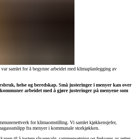
 var samlet for å begynne arbeidet med klimaplanlegging av
sursbruk, helse og beredskap. Små justeringer i menyer kan over
i 15 kommuner arbeidet med å gjøre justeringer på menyene som
ommunenettverk for klimaomstilling. Vi samlet kjøkkensjefer,
imagassutslipp fra menyer i kommunale storkjøkken.
pen til å justere råvarevalg, sammensetning og frekvens av retter.