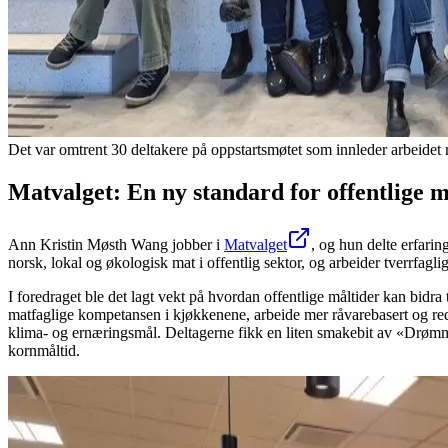
Det var omtrent 30 deltakere på oppstartsmøtet som innleder arbeid
Matvalget: En ny standard for offentlige m
Ann Kristin Møsth Wang jobber i
Matvalget
, og hun delte erfari
norsk, lokal og økologisk mat i offentlig sektor, og arbeider tverrfag
I foredraget ble det lagt vekt på hvordan offentlige måltider kan bid
matfaglige kompetansen i kjøkkenene, arbeide mer råvarebasert og redu
klima- og ernæringsmål. Deltagerne fikk en liten smakebit av «Drømme
kornmåltid.