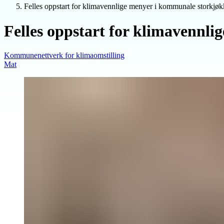
Felles oppstart for klimavennlige menyer i kommunale storkjø
Felles oppstart for klimavennl
Kommunenettverk for klimaomstilling
Mat