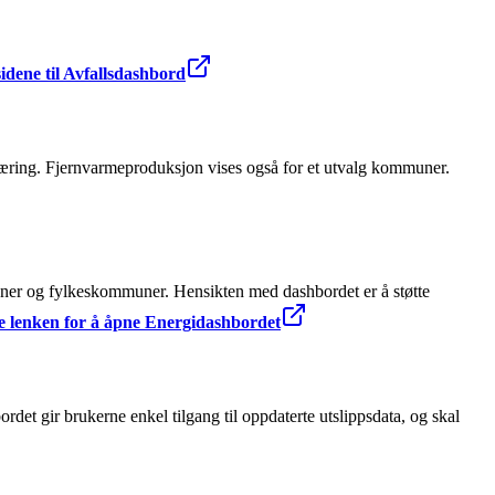
sidene til Avfallsdashbord
næring. Fjernvarmeproduksjon vises også for et utvalg kommuner.
muner og fylkeskommuner. Hensikten med dashbordet er å støtte
e lenken for å åpne Energidashbordet
det gir brukerne enkel tilgang til oppdaterte utslippsdata, og skal