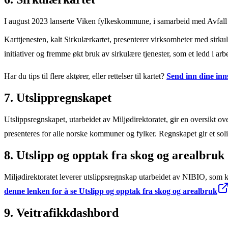
I august 2023 lanserte Viken fylkeskommune, i samarbeid med Avfall No
Karttjenesten, kalt Sirkulærkartet, presenterer virksomheter med sir
initiativer og fremme økt bruk av sirkulære tjenester, som et ledd i ar
Har du tips til flere aktører, eller rettelser til kartet?
Send inn dine inns
7. Utslippregnskapet
Utslippsregnskapet, utarbeidet av Miljødirektoratet, gir en oversikt o
presenteres for alle norske kommuner og fylker. Regnskapet gir et sol
8. Utslipp og opptak fra skog og arealbruk
Miljødirektoratet leverer utslippsregnskap utarbeidet av NIBIO, som 
denne lenken for å se Utslipp og opptak fra skog og arealbruk
9. Veitrafikkdashbord