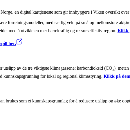
rge, en digital karttjeneste som gir innbyggere i Viken oversikt over ak
kulære forretningsmodeller, med særlig vekt på små og mellomstore aktø
beidet med å utvikle en mer bærekraftig og ressurseffektiv region.
Klikk 
pill her.
ver utslipp av de tre viktigste klimagassene: karbondioksid (CO₂), metan
id kunnskapsgrunnlag for lokal og regional klimastyring.
Klikk på den
kan brukes som et kunnskapsgrunnlag for å redusere utslipp og øke oppt