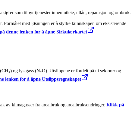
tører som tilbyr tjenester innen utleie, utlån, reparasjon og ombruk.
rer. Formålet med løsningen er å styrke kunnskapen om eksisterende
på denne lenken for å åpne Sirkulærkartet
 (CH₄) og lystgass (N₂O). Utslippene er fordelt på ni sektorer og
ne lenken for å åpne Utslippsregnskapet
ak av klimagasser fra arealbruk og arealbruksendringer.
Klikk på