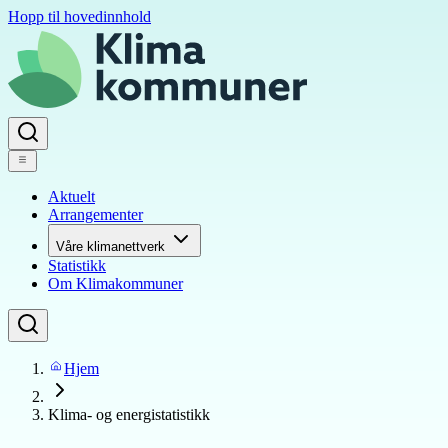
Hopp til hovedinnhold
Aktuelt
Arrangementer
Våre klimanettverk
Statistikk
Om Klimakommuner
Hjem
Klima- og energistatistikk