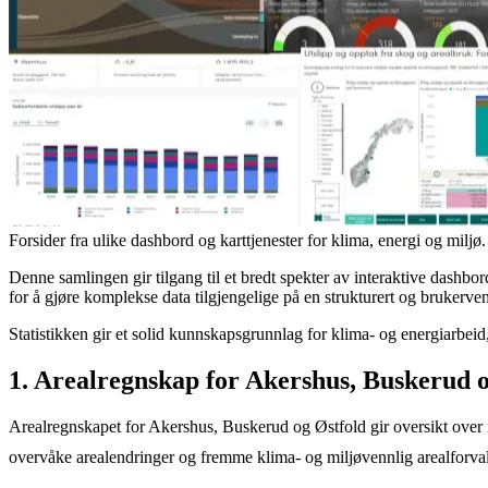
Forsider fra ulike dashbord og karttjenester for klima, energi og miljø.
Denne samlingen gir tilgang til et bredt spekter av interaktive dashbor
for å gjøre komplekse data tilgjengelige på en strukturert og brukerve
Statistikken gir et solid kunnskapsgrunnlag for klima- og energiarbe
1. Arealregnskap for Akershus, Buskerud o
Arealregnskapet for Akershus, Buskerud og Østfold gir oversikt over na
overvåke arealendringer og fremme klima- og miljøvennlig arealforva