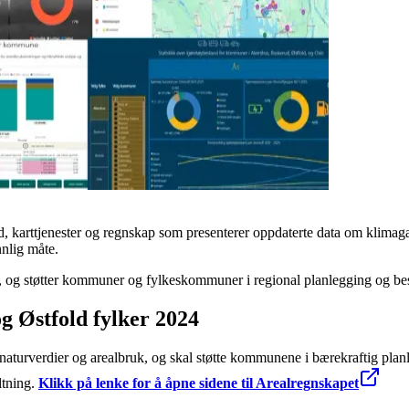
d, karttjenester og regnskap som presenterer oppdaterte data om klimagas
nnlig måte.
id, og støtter kommuner og fylkeskommuner i regional planlegging og be
g Østfold fylker 2024
turverdier og arealbruk, og skal støtte kommunene i bærekraftig planlegg
ltning.
Klikk på lenke for å åpne sidene til Arealregnskapet