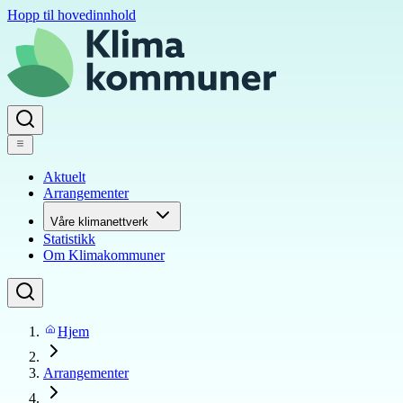
Hopp til hovedinnhold
Aktuelt
Arrangementer
Våre klimanettverk
Statistikk
Om Klimakommuner
Hjem
Arrangementer