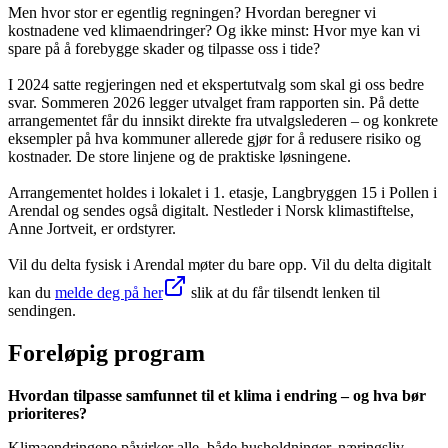
Men hvor stor er egentlig regningen? Hvordan beregner vi
kostnadene ved klimaendringer? Og ikke minst: Hvor mye kan vi
spare på å forebygge skader og tilpasse oss i tide?
I 2024 satte regjeringen ned et ekspertutvalg som skal gi oss bedre
svar. Sommeren 2026 legger utvalget fram rapporten sin. På dette
arrangementet får du innsikt direkte fra utvalgslederen – og konkrete
eksempler på hva kommuner allerede gjør for å redusere risiko og
kostnader. De store linjene og de praktiske løsningene.
Arrangementet holdes i lokalet i 1. etasje, Langbryggen 15 i Pollen i
Arendal og sendes også digitalt. Nestleder i Norsk klimastiftelse,
Anne Jortveit, er ordstyrer.
Vil du delta fysisk i Arendal møter du bare opp. Vil du delta digitalt
kan du
melde deg på her
slik at du får tilsendt lenken til
sendingen.
Foreløpig program
Hvordan tilpasse samfunnet til et klima i endring – og hva bør
prioriteres?
Klimaendringene påvirker alle, både husholdninger, næringsliv,