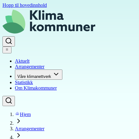
Hopp til hovedinnhold
Aktuelt
Arrangementer
Våre klimanettverk
Statistikk
Om Klimakommuner
Hjem
Arrangementer