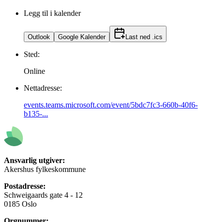
Legg til i kalender
Outlook
Google Kalender
Last ned .ics
Sted:
Online
Nettadresse:
events.teams.microsoft.com/event/5bdc7fc3-660b-40f6-
b135-...
Ansvarlig utgiver:
Akershus fylkeskommune
Postadresse:
Schweigaards gate 4 - 12
0185 Oslo
Orgnummer: