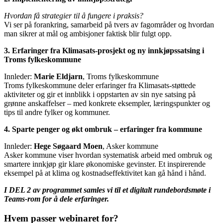
Hvordan få strategier til å fungere i praksis?
Vi ser på forankring, samarbeid på tvers av fagområder og hvordan
man sikrer at mål og ambisjoner faktisk blir fulgt opp.
3. Erfaringer fra Klimasats-prosjekt og ny innkjøpssatsing i
Troms fylkeskommune
Innleder:
Marie Eldjarn
, Troms fylkeskommune
Troms fylkeskommune deler erfaringer fra Klimasats-støttede
aktiviteter og gir et innblikk i oppstarten av sin nye satsing på
grønne anskaffelser – med konkrete eksempler, læringspunkter og
tips til andre fylker og kommuner.
4. Sparte penger og økt ombruk – erfaringer fra kommune
Innleder:
Hege Søgaard Moen
, Asker kommune
Asker kommune viser hvordan systematisk arbeid med ombruk og
smartere innkjøp gir klare økonomiske gevinster. Et inspirerende
eksempel på at klima og kostnadseffektivitet kan gå hånd i hånd.
I DEL 2 av programmet samles vi til et digitalt rundebordsmøte i
Teams-rom for å dele erfaringer.
Hvem passer webinaret for?