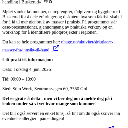
handling i Buskerud»! 💚♻️
Møtet samler kommuner, entreprenører, rådgivere og byggherrer i
Buskerud for å dele erfaringer og diskutere hva som faktisk skal til
for å få til mer gjenbruk av masser i praksis. På programmet står
case-presentasjoner, gjennomgang av praktiske verktøy og en
workshop for å identifisere pilotprosjekter i regionen.
Du kan se hele programmet her:
nhage.no/aktivitet/sirkulaere-
masser-fra-innsikt-til-hand...
Litt praktisk informasjon:
Dato: Torsdag 4. juni 2026
Tid: 09:00 – 13:00
Sted: Stim Work, Sentrumsvegen 60, 3550 Gol
Det er gratis å delta - men vi ber deg om å melde deg på i
lenken under så vi vet hvor mange som kommer
!
Det blir også servert en enkel lunsj, så fint om du også skriver inn
eventuelle allergier i påmeldingen!