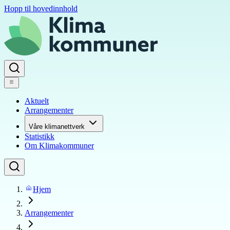
Hopp til hovedinnhold
Aktuelt
Arrangementer
Våre klimanettverk
Statistikk
Om Klimakommuner
Hjem
Arrangementer