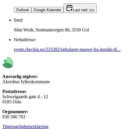
Outlook
Google Kalender
Last ned .ics
Sted:
Stim Work, Sentrumsvegen 60, 3550 Gol
Nettadresse:
event.checkin.no/223282/sirkulaere-masser-fra-innsikt-til...
Ansvarlig utgiver:
Akershus fylkeskommune
Postadresse:
Schweigaards gate 4 - 12
0185 Oslo
Orgnummer:
930 580 783
Tilgjengelighetserklæring